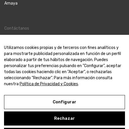
Amaya
Contáctanos
Contacto
Nosotros
Utilizamos cookies propias y de terceros con fines analíticos y
para mostrarte publicidad personalizada en función de un perfil
elaborado a partir de tus hábitos de navegación. Puedes
personalizar tus preferencias pulsando en "Configurar", aceptar
todas las cookies haciendo clic en "Aceptar", o rechazarlas
© 2000-2024 Amaya Joyeros
seleccionando "Rechazar". Para más información consulta
nuestra
Política de Privacidad y Cookies
.
Aviso Legal
Configurar
Política de Privacidad y Cookies
Condiciones de compra
Rechazar
Configurar