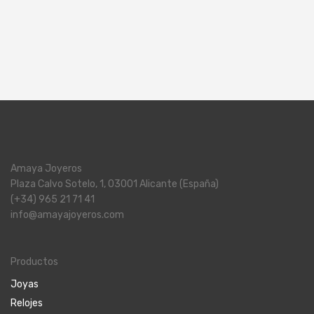
Amaya Joyeros
Plaza Calvo Sotelo, 1, 03001 Alicante (España)
(+34) 965 21 71 41
info@amayajoyeros.com
Productos
Joyas
Relojes