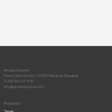
Amaya Joyeros
Plaza Calvo Sotelo, 1, 03001 Alicante (España)
(+34) 965 21 71 41
info@amayajoyeros.com
Productos
Joyas