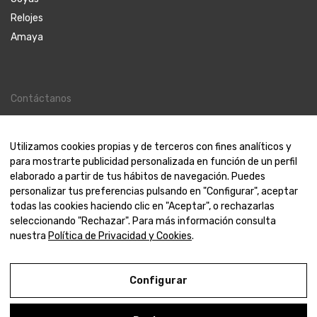
Relojes
Amaya
Contáctanos
Contacto
Nosotros
Utilizamos cookies propias y de terceros con fines analíticos y
para mostrarte publicidad personalizada en función de un perfil
elaborado a partir de tus hábitos de navegación. Puedes
personalizar tus preferencias pulsando en "Configurar", aceptar
todas las cookies haciendo clic en "Aceptar", o rechazarlas
© 2000-2024 Amaya Joyeros
seleccionando "Rechazar". Para más información consulta
nuestra
Política de Privacidad y Cookies
.
Aviso Legal
Política de Privacidad y Cookies
Configurar
Condiciones de compra