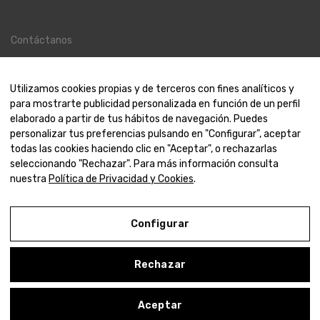
Contáctanos
Contacto
Nosotros
Utilizamos cookies propias y de terceros con fines analíticos y
para mostrarte publicidad personalizada en función de un perfil
elaborado a partir de tus hábitos de navegación. Puedes
personalizar tus preferencias pulsando en "Configurar", aceptar
todas las cookies haciendo clic en "Aceptar", o rechazarlas
© 2000-2024 Amaya Joyeros
seleccionando "Rechazar". Para más información consulta
nuestra
Política de Privacidad y Cookies
.
Aviso Legal
Política de Privacidad y Cookies
Configurar
Condiciones de compra
Rechazar
Configurar
0
Aceptar