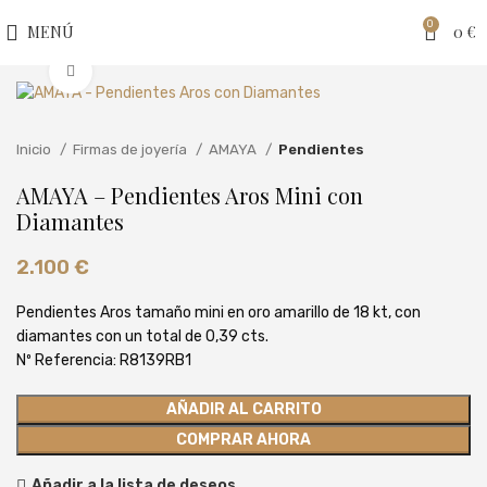
0
MENÚ
0
€
Clic para ampliar
Inicio
Firmas de joyería
AMAYA
Pendientes
AMAYA – Pendientes Aros Mini con
Diamantes
2.100
€
Pendientes Aros tamaño mini en oro amarillo de 18 kt, con
diamantes con un total de 0,39 cts.
Nº Referencia: R8139RB1
AÑADIR AL CARRITO
COMPRAR AHORA
Añadir a la lista de deseos