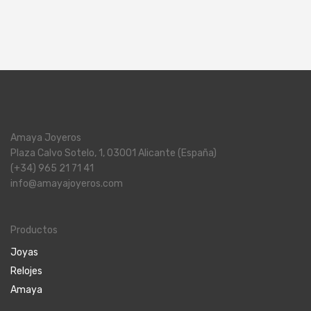
Amaya Joyeros
Plaza Calvo Sotelo, 1, 03001 Alicante (España)
(+34) 965 21 71 41
info@amayajoyeros.com
Productos
Joyas
Relojes
Amaya