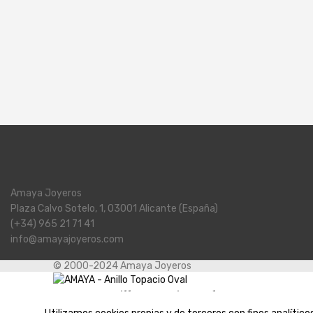
Amaya Joyeros
Plaza Calvo Sotelo, 1, 03001 Alicante (España)
(+34) 965 21 71 41
info@amayajoyeros.com
© 2000-2024 Amaya Joyeros
AMAYA – Anillo Topacio Oval