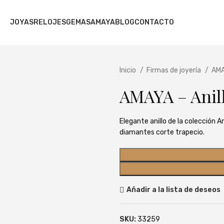
JOYAS
RELOJES
GEMAS
AMAYA
BLOG
CONTACTO
Inicio
Firmas de joyería
AM
AMAYA – Anil
Elegante anillo de la colección 
diamantes corte trapecio.
Añadir a la lista de deseos
SKU:
33259