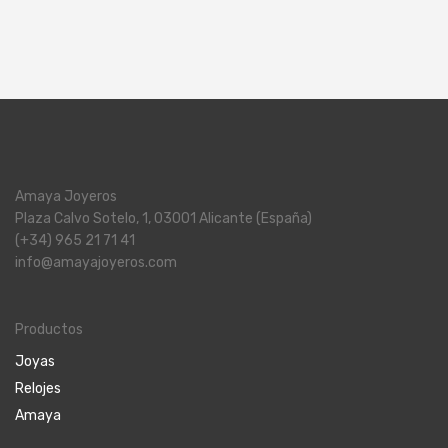
Amaya Joyeros
Plaza Calvo Sotelo, 1, 03001 Alicante (España)
(+34) 965 21 71 41
info@amayajoyeros.com
Productos
Joyas
Relojes
Amaya