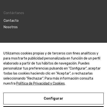
Contáctanos
Contacto
Nosotros
© 2000-2024 Amaya Joyeros
Utilizamos cookies propias y de terceros con fines analíticos y
para mostrarte publicidad personalizada en función de un perfil
elaborado a partir de tus hábitos de navegación. Puedes
AMAYA – Anillo Corazones Diamante y Zafiros
personalizar tus preferencias pulsando en "Configurar", aceptar
todas las cookies haciendo clic en "Aceptar", o rechazarlas
seleccionando "Rechazar". Para más información consulta
CONSULTE PRECIO
COMPRAR AHORA
nuestra
Política de Privacidad y Cookies
.
Aviso Legal
Configurar
Política de Privacidad y Cookies