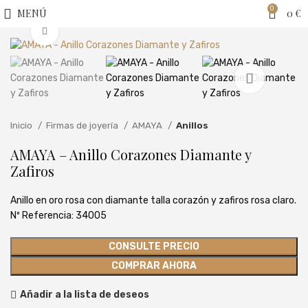
0
MENÚ
0
€
Clic para ampliar
Inicio
Firmas de joyería
AMAYA
Anillos
AMAYA – Anillo Corazones Diamante y
Zafiros
Anillo en oro rosa con diamante talla corazón y zafiros rosa claro.
Nº Referencia: 34005
CONSULTE PRECIO
COMPRAR AHORA
Añadir a la lista de deseos